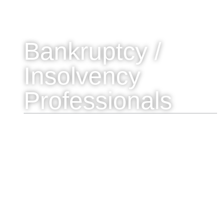
Bankruptcy /
Insolvency
Professionals